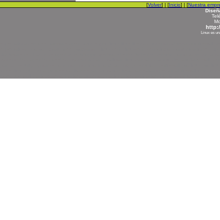
[
Volver
] | [
Inicio
] | [
Nuestra empr
Diseñ
Tel
Mo
http:
Linux es un
especialistas en free software open source gnu linux libre libertad sistemas abiertos fsf firewa
especialistas costos gratis free programas linux-tech linuxtech tecnologia comunicaciones si
slackware red hat suse opensuse knoppix gentoo ubuntu kubuntu sentinix comodo trustix astaro i
systemv bsd openbsd freebsd system richard stallman linus torvalds rasmus lerdorf larry wall de
panda security symantec osx mac macintosh os2 dos mgcp servicios de firewall pro linux pro-linu
unitedlinux pld cisco pix freesco ikonnector trustation kerio zonealarm personal firewall unix sys
ipsec vpn wall hack systems hackear sistemas hack hacker antihacker blackhat whitehat grayhat meta