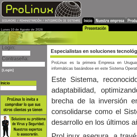
Lunes 10 de Agosto de 2026
Login:
Especialistas en soluciones tecnoló
Contraseña:
ProLinux es la primera Empresa en Uruguay
informáticas basándose en este Sistema Operat
[Login]
Este Sistema, reconocid
Inicio
Presentación
adaptabilidad, optimizan
brecha de la inversión e
consolidarse como el Sis
desarrollo en los últimos a
ProLinux asegura, a travé