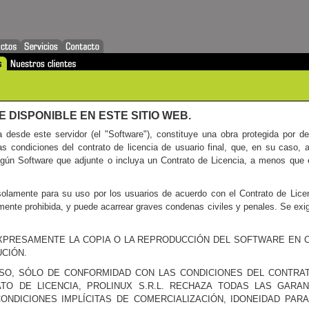
 DISPONIBLE EN ESTE SITIO WEB.
 desde este servidor (el "Software"), constituye una obra protegida por d
as condiciones del contrato de licencia de usuario final, que, en su caso, 
ningún Software que adjunte o incluya un Contrato de Licencia, a menos que 
olamente para su uso por los usuarios de acuerdo con el Contrato de Licenc
mente prohibida, y puede acarrear graves condenas civiles y penales. Se exigi
 EXPRESAMENTE LA COPIA O LA REPRODUCCIÓN DEL SOFTWARE EN 
CIÓN.
SO, SÓLO DE CONFORMIDAD CON LAS CONDICIONES DEL CONTRA
TO DE LICENCIA, PROLINUX S.R.L. RECHAZA TODAS LAS GARAN
NDICIONES IMPLÍCITAS DE COMERCIALIZACIÓN, IDONEIDAD PARA