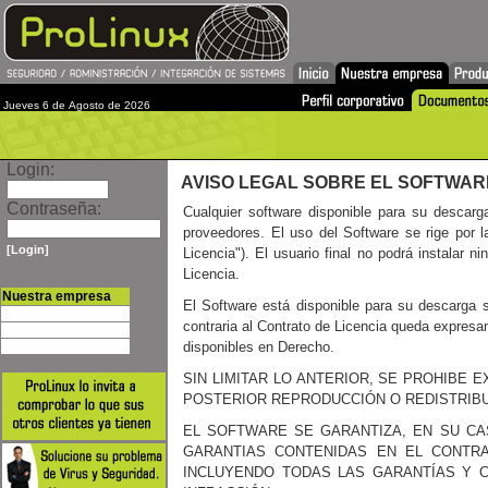
Jueves 6 de Agosto de 2026
Login:
AVISO LEGAL SOBRE EL SOFTWARE
Contraseña:
Cualquier software disponible para su descarga
proveedores. El uso del Software se rige por l
[Login]
Licencia"). El usuario final no podrá instalar 
Licencia.
Nuestra empresa
El Software está disponible para su descarga s
Perfil corporativo
contraria al Contrato de Licencia queda expresa
Documentos
disponibles en Derecho.
Nuestros clientes
SIN LIMITAR LO ANTERIOR, SE PROHIBE
POSTERIOR REPRODUCCIÓN O REDISTRIBU
EL SOFTWARE SE GARANTIZA, EN SU CA
GARANTIAS CONTENIDAS EN EL CONTRA
INCLUYENDO TODAS LAS GARANTÍAS Y CO