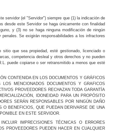
servidor (el "Servidor") siempre que (1) la indicación de
tos desde este Servidor se haga únicamente con finalidad
lguno, y (3) no se haga ninguna modificación de ningún
penales. Se exigirán responsabilidades a los infractores
sitio que sea propiedad, esté gestionado, licenciado o
marcas, competencia desleal y otros derechos y no pueden
S.R.L. puede copiarse o ser retransmitido a menos que esté
IÓN CONTENIDA EN LOS DOCUMENTOS Y GRÁFICOS
OS LOS MENCIONADOS DOCUMENTOS Y GRAFICOS
ECTIVOS PROVEEDORES RECHAZAN TODA GARANTÍA
ERCIALIZACIÓN, IDONEIDAD PARA UN PROPÓSITO
EEDORES SERÁN RESPONSABLES POR NINGÚN DAÑO
OS O BENEFICIOS, QUE PUEDAN DERIVARSE DE UNA
PONIBLE EN ESTE SERVIDOR.
INCLUIR IMPRECISIONES TÉCNICAS O ERRORES
IVOS PROVEEDORES PUEDEN HACER EN CUALQUIER