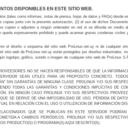
TOS DISPONIBLES EN ESTE SITIO WEB.
s (tales como informes, notas de prensa, hojas de datos y FAQs) desde este 
s copias junto con la presente autorización, (2) el uso de dichos Documen
 se copien o adjunten a ningún ordenador en red ni se difunda en medio a
o queda expresamente prohibido y puede acarrear graves condenas civiles y 
 el diseño o esquema del sitio web ProLinux.net.uy ni de cualquier otro 
el sitio web de ProLinux.net.uy están protegidos por diseños industriales, 
ingún logotipo, gráfico, sonido o imagen de cualquier sitio web de ProLinux 
 PROVEEDORES NO SE HACEN RESPONSABLES DE QUE LA INFORMAC
SERVIDOR SEAN UTILES PARA UN PROPOSITO CONCRETO. TOD
N" SIN GARANTÍAS DE NINGUNA CLASE. PROLINUX Y/O SUS RESP
ENDO TODAS LAS GARANTÍAS Y CONDICIONES IMPLÍCITAS DE COM
CCIÓN. EN NINGÚN CASO PROLINUX Y/O SUS RESPECTIVOS PROV
QUE SE DERIVE DE UNA IMPOSIBILIDAD DE USO, PÉRDIDA DE DAT
AL EN RELACIÓN CON EL USO O UTILIZACION DE INFORMACIÓN DIS
LACIONADOS QUE SE PUBLICAN EN ESTE SERVIDOR PODRÍAN 
SOMETIDA A CAMBIOS PERIÓDICOS. PROLINUX Y/O SUS RESPECT
OS PRODUCTO(S) O PROGRAMA(S) AQUI DESCRITO(S).